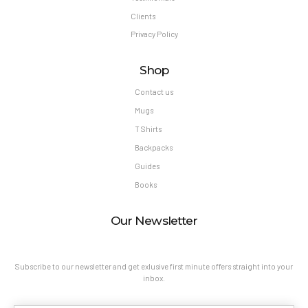
Clients
Privacy Policy
Shop
Contact us
Mugs
T Shirts
Backpacks
Guides
Books
Our Newsletter
Subscribe to our newsletter and get exlusive first minute offers straight into your
inbox.