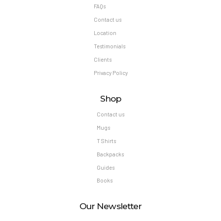
FAQs
Contact us
Location
Testimonials
Clients
Privacy Policy
Shop
Contact us
Mugs
T Shirts
Backpacks
Guides
Books
Our Newsletter